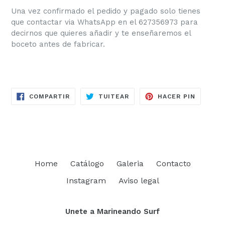
Una vez confirmado el pedido y pagado solo tienes
que contactar via WhatsApp en el 627356973 para
decirnos que quieres añadir y te enseñaremos el
boceto antes de fabricar.
COMPARTIR
TUITEAR
PINEAR
COMPARTIR
TUITEAR
HACER PIN
EN
EN
EN
FACEBOOK
TWITTER
PINTER
Home
Catálogo
Galeria
Contacto
Instagram
Aviso legal
Unete a Marineando Surf