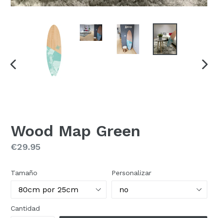
ANTERIOR
SIG
DIAPOSITIVA
DIAP
Wood Map Green
Precio
€29.95
habitual
Tamaño
Personalizar
Cantidad