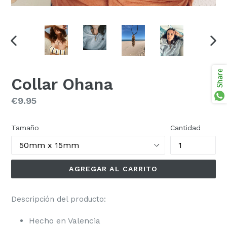
ANTERIOR
SIG
DIAPOSITIVA
DIAP
Share
Collar Ohana
Precio
€9.95
habitual
Tamaño
Cantidad
AGREGAR AL CARRITO
Descripción del producto:
Hecho en Valencia